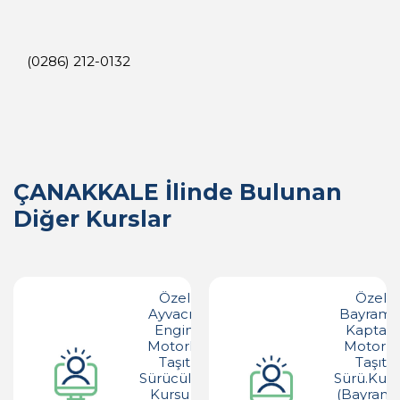
(0286) 212-0132
ÇANAKKALE İlinde Bulunan
Diğer Kurslar
Özel
Özel
Ayvacık
Bayrami
Engin
Kaptan
Motorlu
Motorlu
Taşıt
Taşıt
Sürücüleri
Sürü.kurs
Kursu -
(bayrami