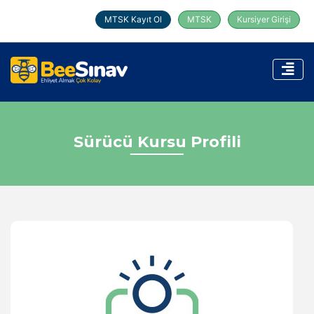
MTSK Kayıt Ol
MTSK
Kursiyer Girişi
Sürücü Kursu Profili