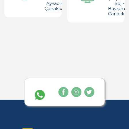
Ayvacık -
Şb) -
Çanakkale
Bayramiç 
Çanakkal