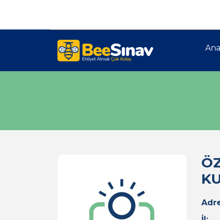
Ana
ÖZ
KU
Adre
İl: