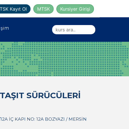
TSK Kayıt Ol
MTSK
Kursiyer Girişi
işim
TAŞIT SÜRÜCÜLERİ
2A İÇ KAPI NO: 12A BOZYAZI / MERSİN