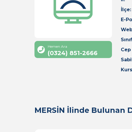
İlçe:
E-Po
Web
Sınıf
Hemen Ara
Cep
(0324) 851-2666
Sabi
Kurs
MERSİN İlinde Bulunan D