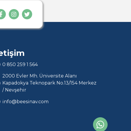
letişim
0 850 259 1 564
2000 Evler Mh. Üniversite Alanı
Kapadokya Teknopark No.13/154 Merkez
/ Nevşehir
info@beesinav.com