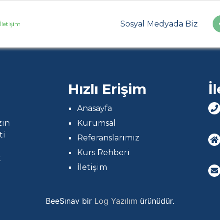
Sosyal Medyada Biz
letişim
Hızlı Erişim
İ
Anasayfa
Kurumsal
zın
ti
Referanslarımız
Kurs Rehberi
t
İletişim
BeeSınav bir
Log Yazılım
ürünüdür.