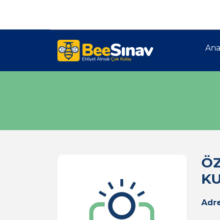
Ana
ÖZ
KU
Adre