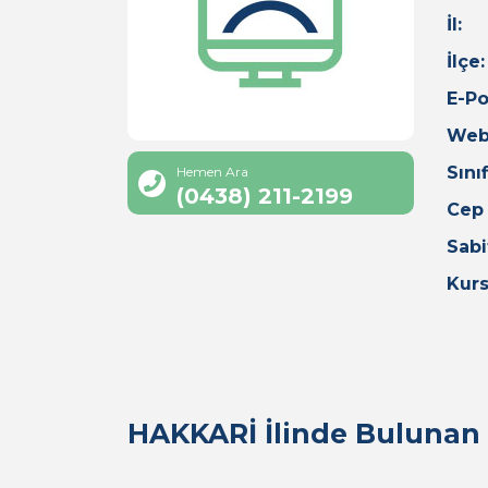
İl:
İlçe:
E-Po
Web
Sınıf
Hemen Ara
(0438) 211-2199
Cep
Sabi
Kurs
HAKKARİ İlinde Bulunan 