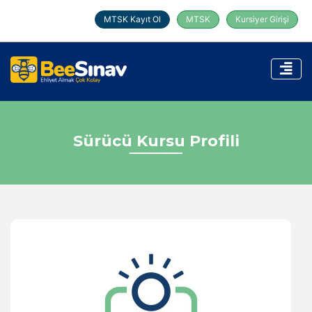
MTSK Kayıt Ol
MTSK
Kursiyer Girişi
Sürücü Kursu Profili