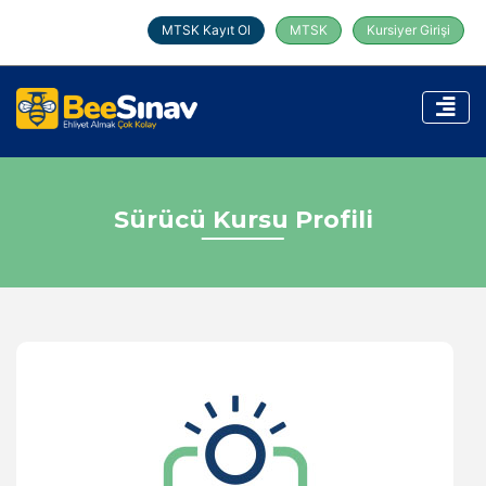
MTSK Kayıt Ol
MTSK
Kursiyer Girişi
Sürücü Kursu Profili