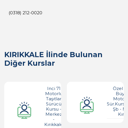
(0318) 212-0020
KIRIKKALE İlinde Bulunan
Diğer Kurslar
Inci 71
Özel A
Motorlu
Büyü
Taşıtlar
Motorl
Sürücü
Sür.kursu
Kursu -
Şb - M
Merkez
Kırı
-
Kırıkkale