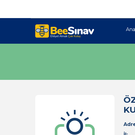
Ana
ÖZ
KU
Adre
İl: