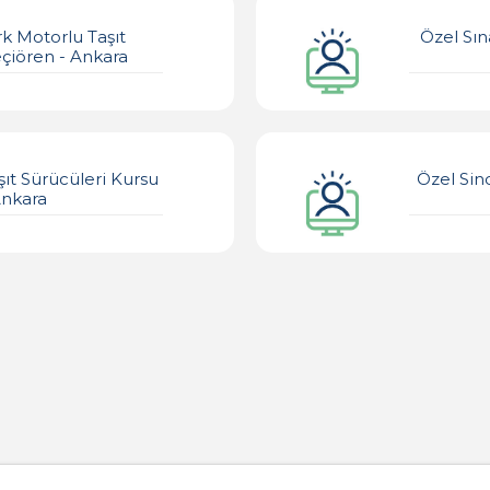
k Motorlu Taşıt
Özel Sın
eçiören - Ankara
ıt Sürücüleri Kursu
Özel Sin
Ankara