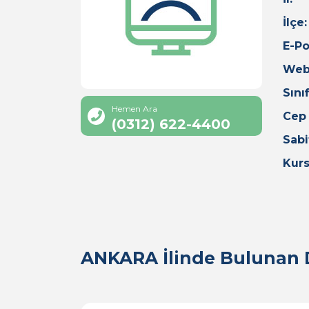
İlçe:
E-Po
Web
Sınıf
Hemen Ara
Cep
(0312) 622-4400
Sabi
Kurs
ANKARA İlinde Bulunan D