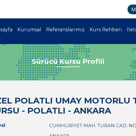
M
sayfa
Kurumsal
Referanslarımız
Kurs Rehberi
İlet
Sürücü Kursu Profili
EL POLATLI UMAY MOTORLU T
RSU - POLATLI - ANKARA
si
CUMHURİYET MAH. TURAN CAD. NO: 
ANKARA