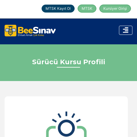
MTSK Kayıt Ol
MTSK
Kursiyer Girişi
Sürücü Kursu Profili