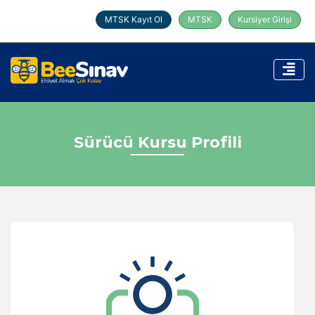
MTSK Kayıt Ol
MTSK
Kursiyer Girişi
Sürücü Kursu Profili