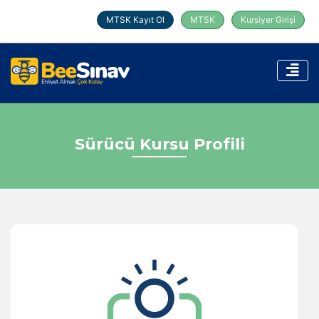
MTSK Kayıt Ol
MTSK
Kursiyer Girişi
Sürücü Kursu Profili