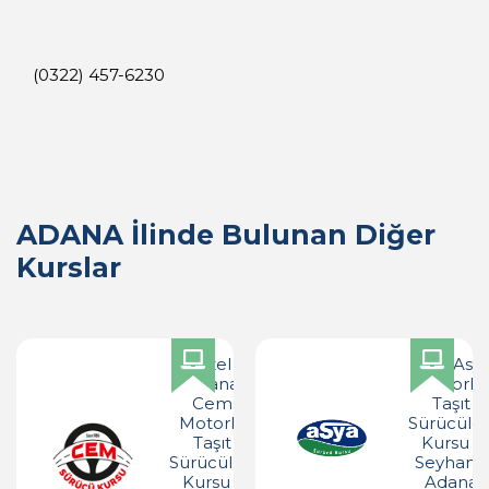
(0322) 457-6230
ADANA İlinde Bulunan Diğer
Kurslar
Özel
Özel Asy
Adana
Motorlu
Cem
Taşıt
Motorlu
Sürücüler
Taşıt
Kursu -
Sürücüleri
Seyhan -
Kursu -
Adana