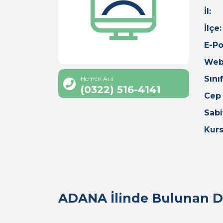
İl:
İlçe:
E-Po
Web
Sınıf
Hemen Ara
(0322) 516-4141
Cep
Sabi
Kurs
ADANA İlinde Bulunan Di