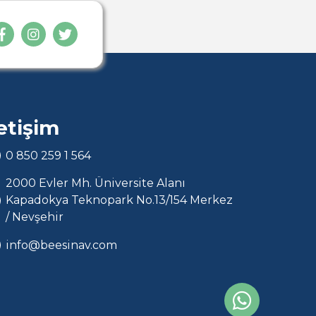
letişim
0 850 259 1 564
2000 Evler Mh. Üniversite Alanı
Kapadokya Teknopark No.13/154 Merkez
/ Nevşehir
info@beesinav.com