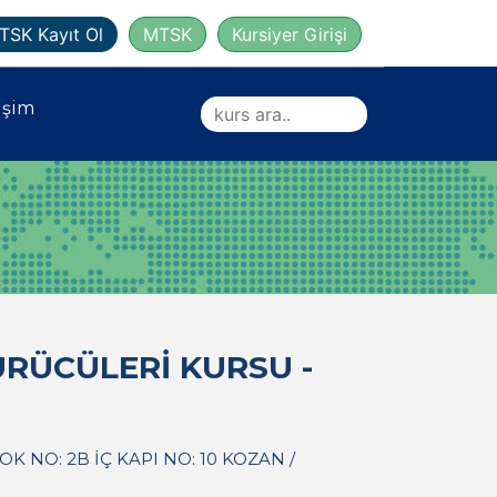
TSK Kayıt Ol
MTSK
Kursiyer Girişi
işim
RÜCÜLERİ KURSU -
K NO: 2B İÇ KAPI NO: 10 KOZAN /