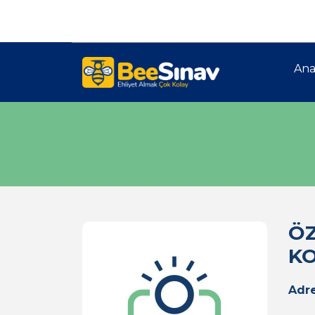
Ana
ÖZ
KO
Adre