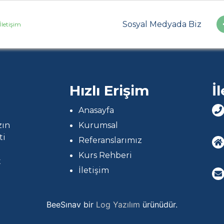
Sosyal Medyada Biz
letişim
Hızlı Erişim
İ
Anasayfa
Kurumsal
zın
ti
Referanslarımız
Kurs Rehberi
t
İletişim
BeeSınav bir
Log Yazılım
ürünüdür.