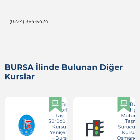
(0224) 364-5424
BURSA İlinde Bulunan Diğer
Kurslar
Özel Birol
Özel Bur
Motorlu
Yeşil Işık
Taşıt
Motorlu
Sürücüleri
Taşıt
Kursu -
Sürücüle
Yenişehir
Kursu -
- Bursa
Osmanga