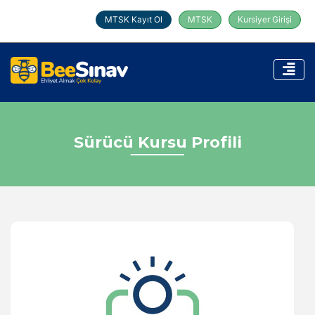
MTSK Kayıt Ol
MTSK
Kursiyer Girişi
Sürücü Kursu Profili