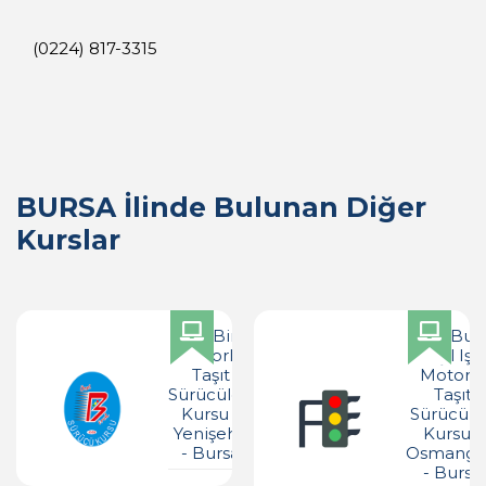
(0224) 817-3315
BURSA İlinde Bulunan Diğer
Kurslar
Özel Birol
Özel Bur
Motorlu
Yeşil Işık
Taşıt
Motorlu
Sürücüleri
Taşıt
Kursu -
Sürücüle
Yenişehir
Kursu -
- Bursa
Osmanga
- Bursa