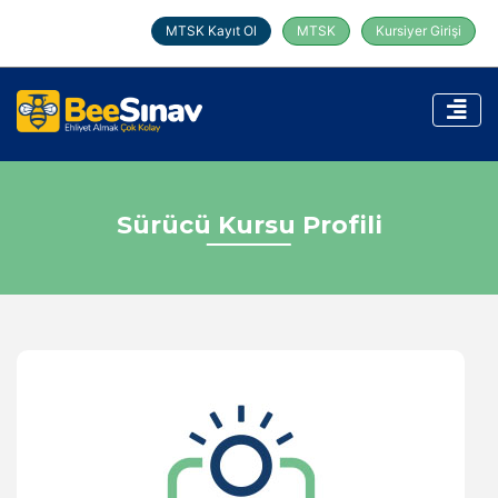
MTSK Kayıt Ol
MTSK
Kursiyer Girişi
Sürücü Kursu Profili