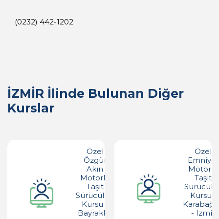
(0232) 442-1202
İZMİR İlinde Bulunan Diğer
Kurslar
Özel
Özel
Özgür
Emniyet
Akın
Motorlu
Motorlu
Taşıt
Taşıt
Sürücüler
Sürücüleri
Kursu -
Kursu -
Karabağl
Bayraklı -
- Izmir