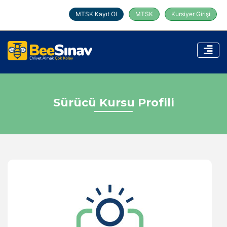
MTSK Kayıt Ol
MTSK
Kursiyer Girişi
Sürücü Kursu Profili