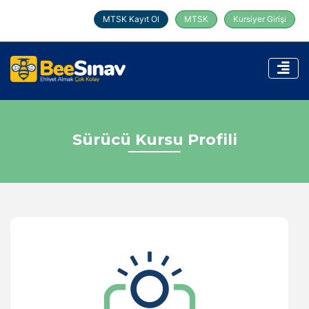
MTSK Kayıt Ol
MTSK
Kursiyer Girişi
Sürücü Kursu Profili