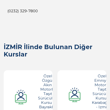
(0232) 329-7800
İZMİR İlinde Bulunan Diğer
Kurslar
Özel
Özel
Özgür
Emniyet
Akın
Motorlu
Motorlu
Taşıt
Taşıt
Sürücüler
Sürücüleri
Kursu -
Kursu -
Karabağl
Bayraklı -
- Izmir