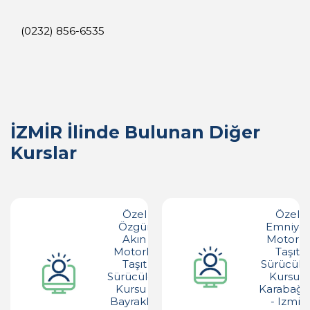
(0232) 856-6535
İZMİR İlinde Bulunan Diğer
Kurslar
Özel
Özel
Özgür
Emniyet
Akın
Motorlu
Motorlu
Taşıt
Taşıt
Sürücüler
Sürücüleri
Kursu -
Kursu -
Karabağl
Bayraklı -
- Izmir