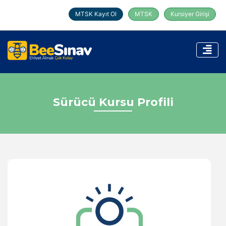
MTSK Kayıt Ol
MTSK
Kursiyer Girişi
Sürücü Kursu Profili