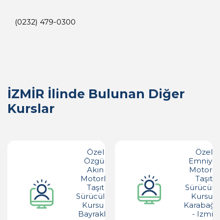
(0232) 479-0300
İZMİR İlinde Bulunan Diğer
Kurslar
Özel
Özel
Özgür
Emniyet
Akın
Motorlu
Motorlu
Taşıt
Taşıt
Sürücüler
Sürücüleri
Kursu -
Kursu -
Karabağl
Bayraklı -
- Izmir