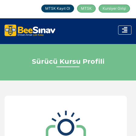
MTSK Kayıt Ol
MTSK
Kursiyer Girişi
Sürücü Kursu Profili