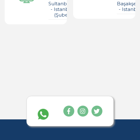
Sultanbeyli
Başakşeh
- Istanbul
- Istanbu
(şube)