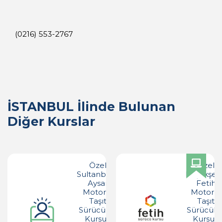
(0216) 553-2767
İSTANBUL İlinde Bulunan
Diğer Kurslar
Özel
Özel
Sultanbeyli
Başakşeh
Aysar
Fetih
Motorlu
Motorlu
Taşıt
Taşıt
Sürücüleri
Sürücüler
Kursu -
Kursu -