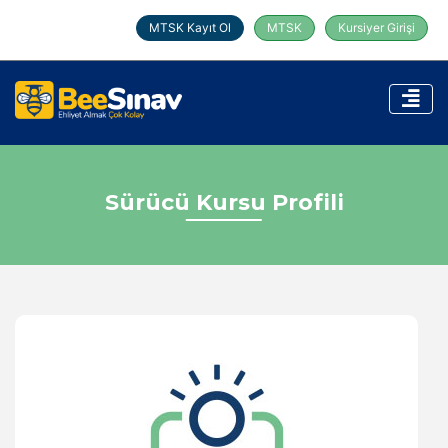
MTSK Kayıt Ol
MTSK
Kursiyer Girişi
Sürücü Kursu Profili