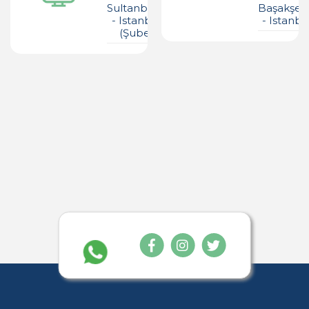
Sultanbeyli
Başakşeh
- Istanbul
- Istanbu
(şube)