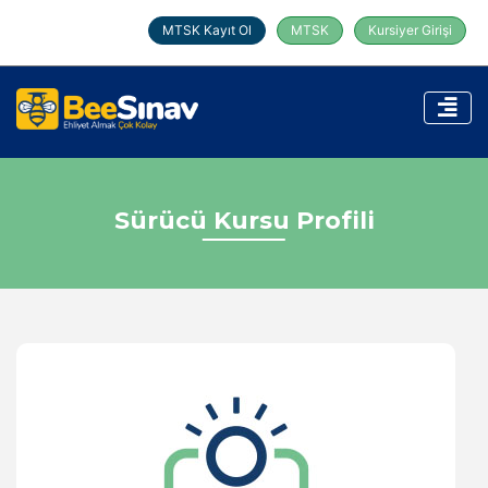
MTSK Kayıt Ol
MTSK
Kursiyer Girişi
Sürücü Kursu Profili