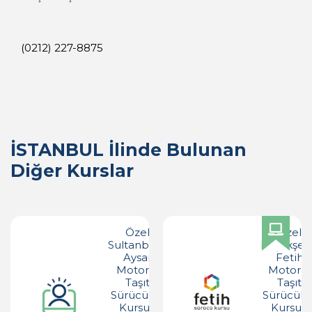
(0212) 227-8875
İSTANBUL İlinde Bulunan
Diğer Kurslar
Özel
Özel
Sultanbeyli
Başakşeh
Aysar
Fetih
Motorlu
Motorlu
Taşıt
Taşıt
Sürücüleri
Sürücüler
Kursu -
Kursu -