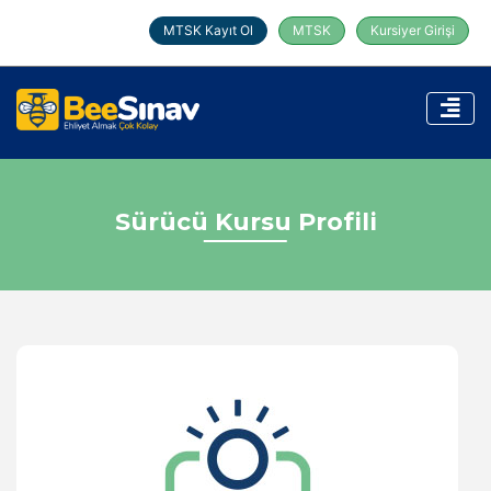
MTSK Kayıt Ol
MTSK
Kursiyer Girişi
Sürücü Kursu Profili