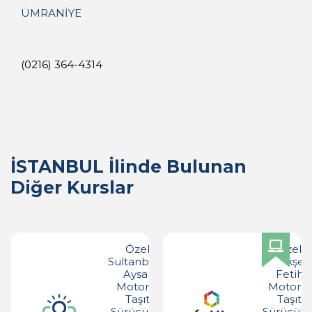
ÜMRANİYE
(0216) 364-4314
İSTANBUL İlinde Bulunan
Diğer Kurslar
Özel
Özel
Sultanbeyli
Başakşeh
Aysar
Fetih
Motorlu
Motorlu
Taşıt
Taşıt
Sürücüleri
Sürücüler