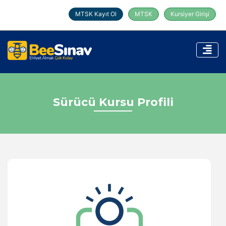
MTSK Kayıt Ol
MTSK
Kursiyer Girişi
Sürücü Kursu Profili