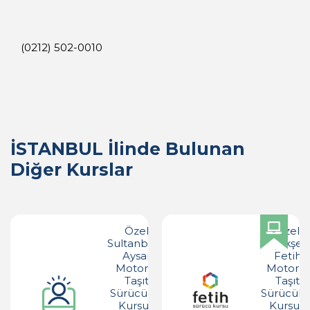
(0212) 502-0010
İSTANBUL İlinde Bulunan
Diğer Kurslar
Özel
Özel
Sultanbeyli
Başakşeh
Aysar
Fetih
Motorlu
Motorlu
Taşıt
Taşıt
Sürücüleri
Sürücüler
Kursu -
Kursu -