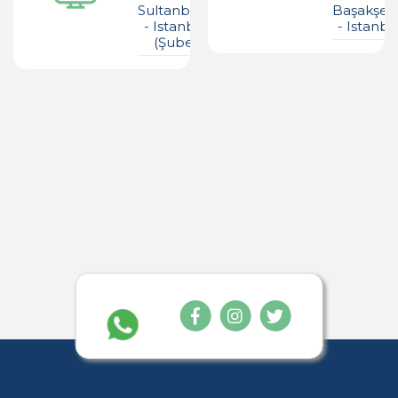
Sultanbeyli
Başakşeh
- Istanbul
- Istanbu
(şube)