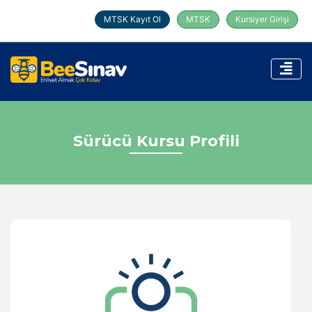
MTSK Kayıt Ol
MTSK
Kursiyer Girişi
Sürücü Kursu Profili