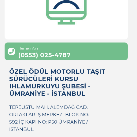
Hemen Ara
(0553) 025-4787
ÖZEL ÖDÜL MOTORLU TAŞIT
SÜRÜCÜLERİ KURSU
IHLAMURKUYU ŞUBESİ -
ÜMRANİYE - İSTANBUL
TEPEÜSTÜ MAH. ALEMDAĞ CAD.
ORTAKLAR İŞ MERKEZİ BLOK NO:
592 İÇ KAPI NO: P50 ÜMRANİYE /
İSTANBUL