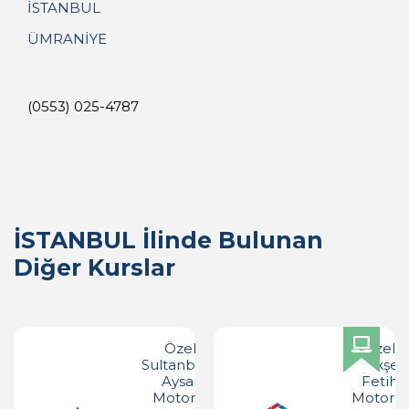
İSTANBUL
ÜMRANİYE
(0553) 025-4787
İSTANBUL İlinde Bulunan
Diğer Kurslar
Özel
Özel
Sultanbeyli
Başakşeh
Aysar
Fetih
Motorlu
Motorlu