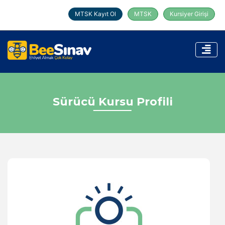
MTSK Kayıt Ol
MTSK
Kursiyer Girişi
Sürücü Kursu Profili